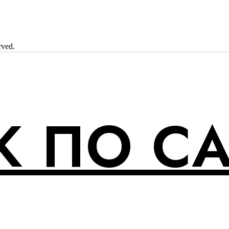
rved.
 ПО С