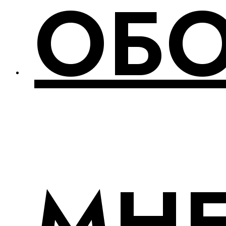
ОБ
МН