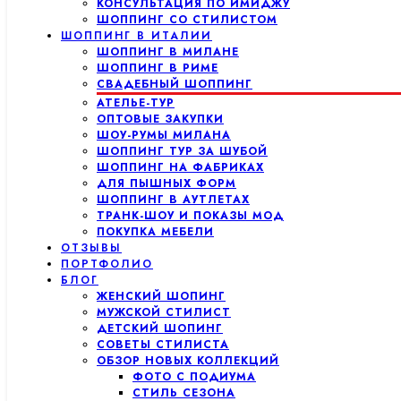
КОНСУЛЬТАЦИЯ ПО ИМИДЖУ
ШОППИНГ СО СТИЛИСТОМ
ШОППИНГ В ИТАЛИИ
ШОППИНГ В МИЛАНЕ
ШОППИНГ В РИМЕ
СВАДЕБНЫЙ ШОППИНГ
АТЕЛЬЕ-ТУР
ОПТОВЫЕ ЗАКУПКИ
ШОУ-РУМЫ МИЛАНА
ШОППИНГ ТУР ЗА ШУБОЙ
ШОППИНГ НА ФАБРИКАХ
ДЛЯ ПЫШНЫХ ФОРМ
ШОППИНГ В АУТЛЕТАХ
ТРАНК-ШОУ И ПОКАЗЫ МОД
ПОКУПКА МЕБЕЛИ
ОТЗЫВЫ
ПОРТФОЛИО
БЛОГ
ЖЕНСКИЙ ШОПИНГ
МУЖСКОЙ СТИЛИСТ
ДЕТСКИЙ ШОПИНГ
СОВЕТЫ СТИЛИСТА
ОБЗОР НОВЫХ КОЛЛЕКЦИЙ
ФОТО С ПОДИУМА
СТИЛЬ СЕЗОНА