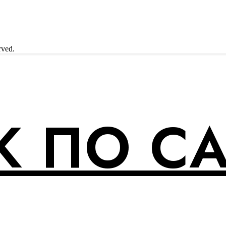
rved.
 ПО С