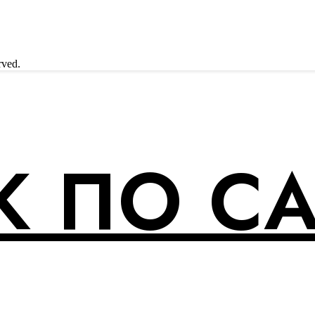
rved.
 ПО С