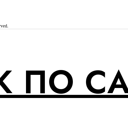
rved.
 ПО С