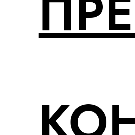
ПР
КО