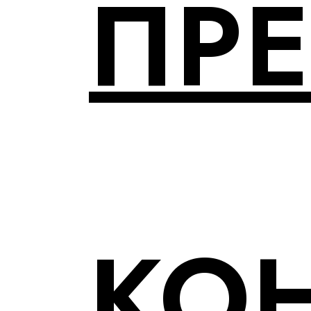
ПР
КО