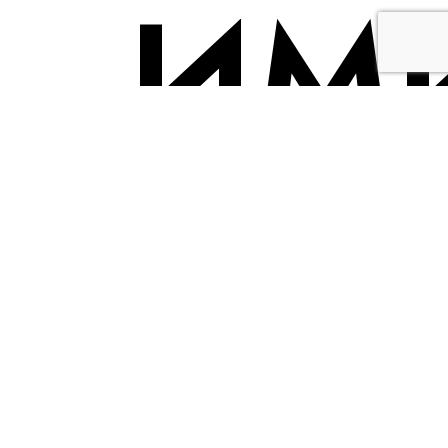
ИМ
ШО