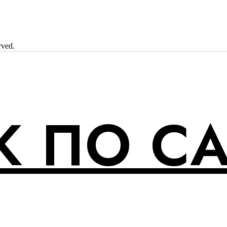
rved.
 ПО С