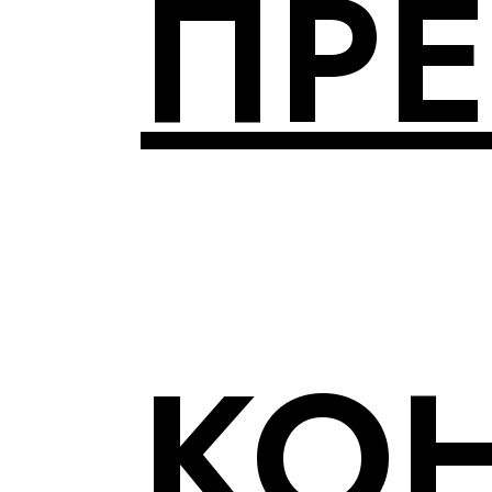
ПР
КО