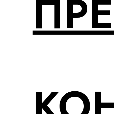
ПР
КО