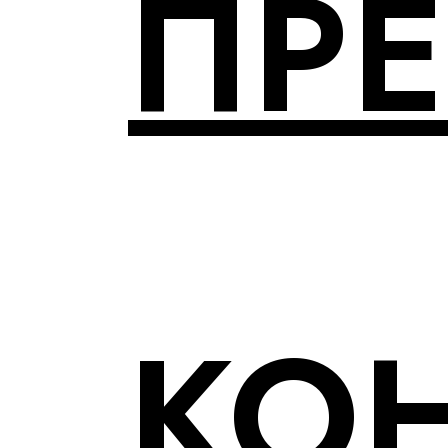
ПР
КО