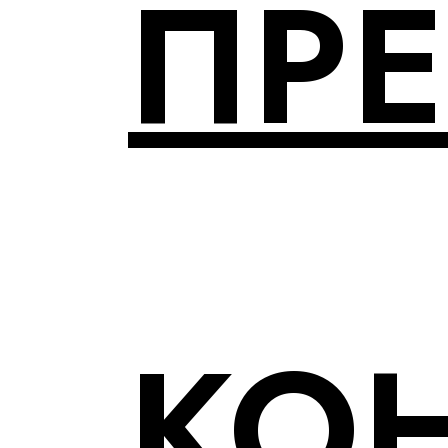
ПР
КО