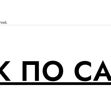
rved.
 ПО С