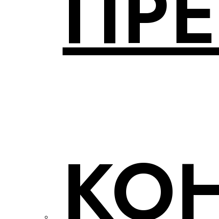
ПР
КО