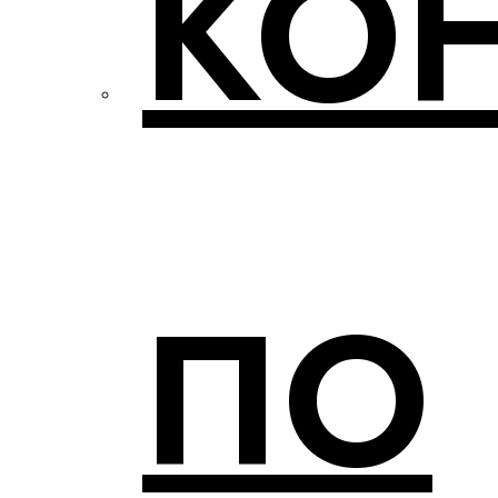
КО
ПО