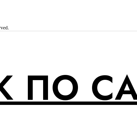
rved.
 ПО С