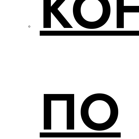
КО
ПО