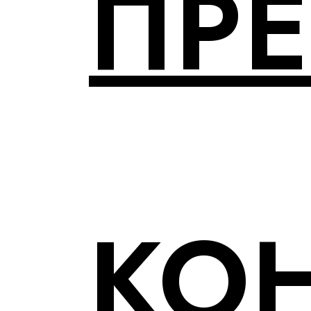
ПР
КО