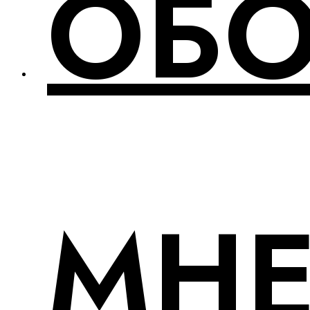
ОБ
МН