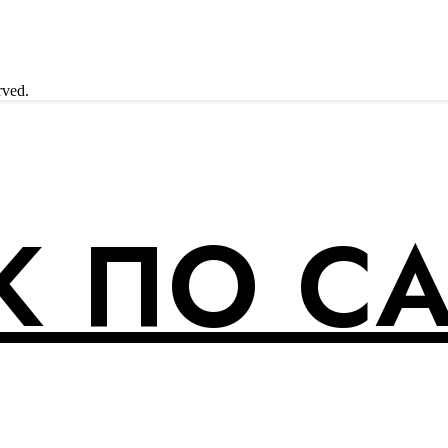
rved.
 ПО С