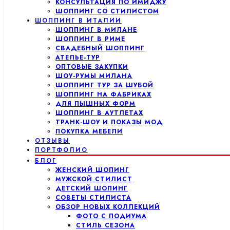
КОНСУЛЬТАЦИЯ ПО ИМИДЖУ
ШОППИНГ СО СТИЛИСТОМ
ШОППИНГ В ИТАЛИИ
ШОППИНГ В МИЛАНЕ
ШОППИНГ В РИМЕ
СВАДЕБНЫЙ ШОППИНГ
АТЕЛЬЕ-ТУР
ОПТОВЫЕ ЗАКУПКИ
ШОУ-РУМЫ МИЛАНА
ШОППИНГ ТУР ЗА ШУБОЙ
ШОППИНГ НА ФАБРИКАХ
ДЛЯ ПЫШНЫХ ФОРМ
ШОППИНГ В АУТЛЕТАХ
ТРАНК-ШОУ И ПОКАЗЫ МОД
ПОКУПКА МЕБЕЛИ
ОТЗЫВЫ
ПОРТФОЛИО
БЛОГ
ЖЕНСКИЙ ШОПИНГ
МУЖСКОЙ СТИЛИСТ
ДЕТСКИЙ ШОПИНГ
СОВЕТЫ СТИЛИСТА
ОБЗОР НОВЫХ КОЛЛЕКЦИЙ
ФОТО С ПОДИУМА
СТИЛЬ СЕЗОНА