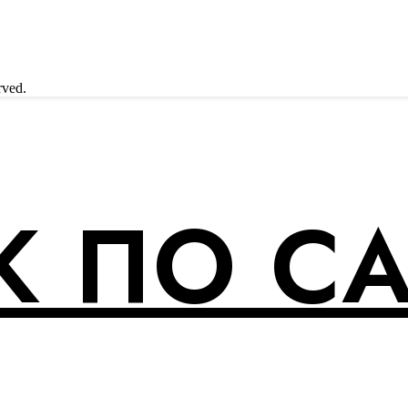
rved.
 ПО С